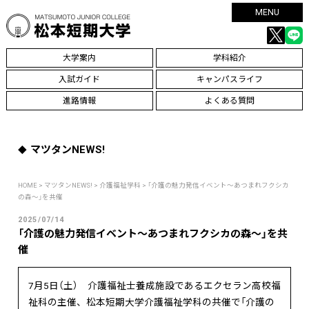
MENU
大学案内
学科紹介
入試ガイド
キャンパスライフ
進路情報
よくある質問
マツタンNEWS!
HOME
>
マツタンNEWS!
>
介護福祉学科
> 「介護の魅力発信イベント～あつまれフクシカ
の森～」を共催
2025/07/14
「介護の魅力発信イベント～あつまれフクシカの森～」を共
催
7月5日（土） 介護福祉士養成施設であるエクセラン高校福
祉科の主催、松本短期大学介護福祉学科の共催で「介護の