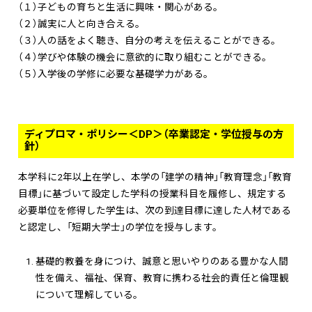
（１）子どもの育ちと生活に興味・関心がある。
（２）誠実に人と向き合える。
（３）人の話をよく聴き、自分の考えを伝えることができる。
（４）学びや体験の機会に意欲的に取り組むことができる。
（５）入学後の学修に必要な基礎学力がある。
ディプロマ・ポリシー＜DP＞（卒業認定・学位授与の方
針）
本学科に2年以上在学し、本学の「建学の精神」「教育理念」「教育
目標」に基づいて設定した学科の授業科目を履修し、規定する
必要単位を修得した学生は、次の到達目標に達した人材である
と認定し、「短期大学士」の学位を授与します。
基礎的教養を身につけ、誠意と思いやりのある豊かな人間
性を備え、福祉、保育、教育に携わる社会的責任と倫理観
について理解している。