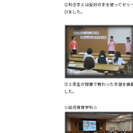
②利き手とは反対の手を使ってゼリ
びました。
③２年生が授業で教わった手話を披
した。
☆幼児保育学科☆