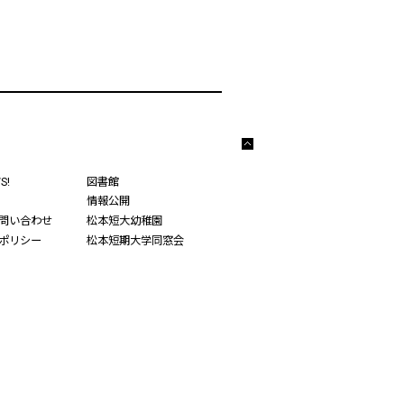
こ
の
S!
図書館
ペ
情報公開
ー
問い合わせ
松本短大幼稚園
ジ
の
ポリシー
松本短期大学同窓会
先
頭
へ