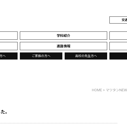
交
学科紹介
進路情報
方へ
ご家族の方へ
高校の先生方へ
HOME
>
マツタンNEW
した。