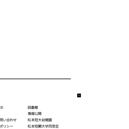
こ
の
S!
図書館
ペ
情報公開
ー
問い合わせ
松本短大幼稚園
ジ
の
ポリシー
松本短期大学同窓会