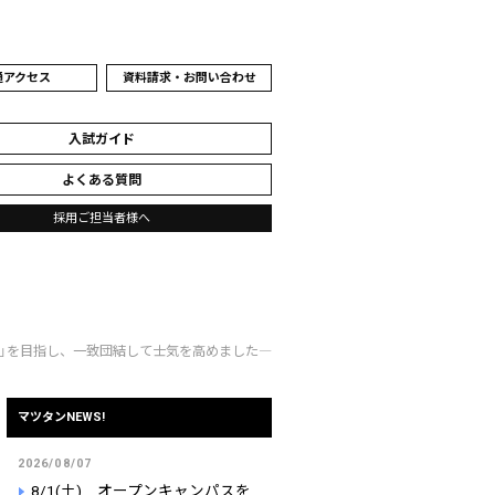
通アクセス
資料請求・お問い合わせ
入試ガイド
よくある質問
採用ご担当者様へ
合格」を目指し、一致団結して士気を高めました―
マツタンNEWS!
2026/08/07
8/1(土) オープンキャンパスを