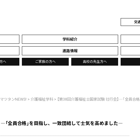
交
学科紹介
進路情報
方へ
ご家族の方へ
高校の先生方へ
マツタンNEWS!
>
介護福祉学科
> 【第38回介護福祉士国家試験 壮行会】―「全員
会】―「全員合格」を目指し、一致団結して士気を高めました―