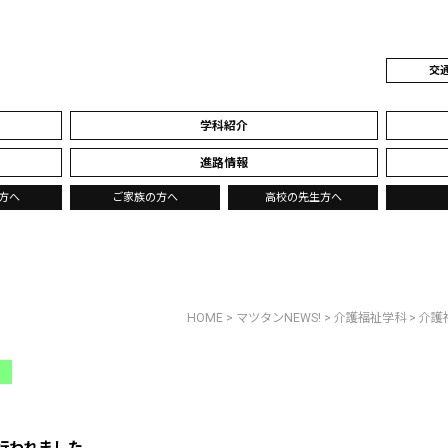
交
学科紹介
進路情報
方へ
ご家族の方へ
高校の先生方へ
HOME
>
マツタンNEWS!
>
介護福祉学科
> 介
行われました。