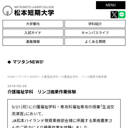
MENU
大学案内
学科紹介
入試ガイド
キャンパスライフ
進路情報
よくある質問
マツタンNEWS!
HOME
>
マツタンNEWS!
>
介護福祉学科
> 介護福祉学科 リンゴ摘果作業体験
2018/05/28
介護福祉学科 リンゴ摘果作業体験
5/21（月）に介護福祉学科・専攻科福祉専攻の授業「生活交
流演習」において、
JA松本ハイランド笹賀果樹部会様に所属する果樹農家さ
んのご協力により摘果作業を体験しました。