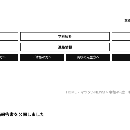
交
学科紹介
進路情報
方へ
ご家族の方へ
高校の先生方へ
HOME
>
マツタンNEWS!
> 令和4年度
価報告書を公開しました