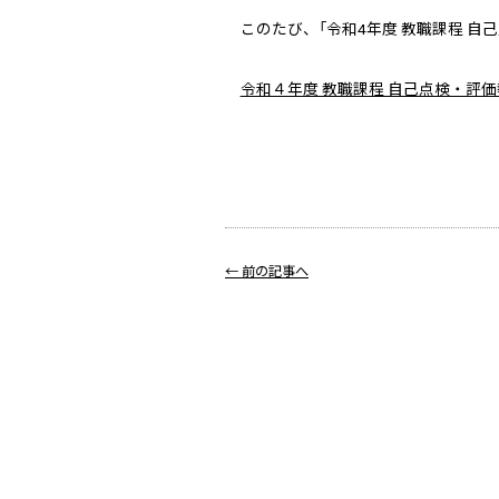
このたび、「令和4年度 教職課程 自
令和４年度 教職課程 自己点検・評価報
← 前の記事へ