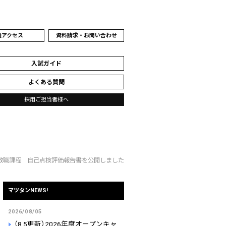
通アクセス
資料請求・お問い合わせ
入試ガイド
よくある質問
採用ご担当者様へ
 教職課程 自己点検評価報告書を公開しました
マツタンNEWS!
2026/08/05
（8.5更新）2026年度オープンキャ