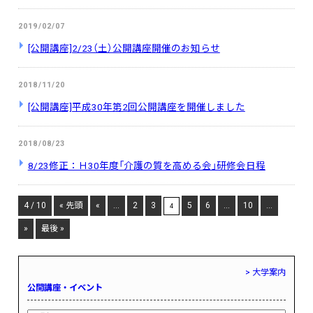
2019/02/07
[公開講座]2/23（土）公開講座開催のお知らせ
2018/11/20
[公開講座]平成30年第2回公開講座を開催しました
2018/08/23
8/23修正：Ｈ30年度「介護の質を高める会」研修会日程
4 / 10
« 先頭
«
...
2
3
5
6
...
10
...
4
»
最後 »
> 大学案内
公開講座・イベント