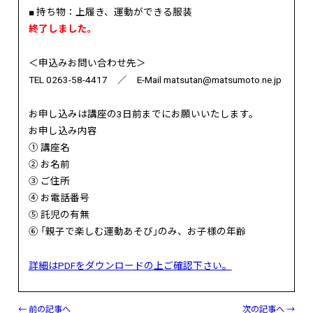
■ 持ち物：上履き、運動ができる服装
終了しました。
＜申込みお問い合わせ先＞
TEL 0263-58-4417 ／ E-Mail matsutan@matsumoto.ne.jp
お申し込みは講座の3日前までにお願いいたします。
お申し込み内容
① 講座名
② お名前
③ ご住所
④ お電話番号
⑤ 託児の有無
⑥ 「親子で楽しむ運動あそび」のみ、お子様の年齢
詳細はPDFをダウンロードの上ご確認下さい。
← 前の記事へ
次の記事へ →