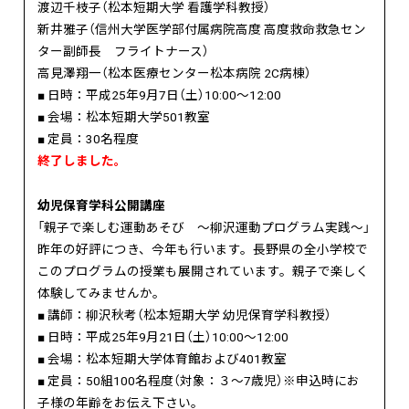
渡辺千枝子（松本短期大学 看護学科教授）
新井雅子（信州大学医学部付属病院高度 高度救命救急セン
ター副師長 フライトナース）
高見澤翔一（松本医療センター松本病院 2C病棟）
■ 日時：平成25年9月7日（土）10:00～12:00
■ 会場：松本短期大学501教室
■ 定員：30名程度
終了しました。
幼児保育学科公開講座
「親子で楽しむ運動あそび ～柳沢運動プログラム実践～」
昨年の好評につき、今年も行います。長野県の全小学校で
このプログラムの授業も展開されています。親子で楽しく
体験してみませんか。
■ 講師：柳沢秋考（松本短期大学 幼児保育学科教授）
■ 日時：平成25年9月21日（土）10:00～12:00
■ 会場：松本短期大学体育館および401教室
■ 定員：50組100名程度（対象：３～7歳児）※申込時にお
子様の年齢をお伝え下さい。